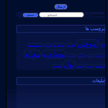
جستجو برای:
برچسب ها
آموختن
WP
آموزش
آموزش ها
آی تی
توسعه دهنده
مصاحبه
مقاله
تکنولوژی
سئو
عکاسی
مشهور
پول
وبسایت
وردپرس
پست
کامپیوتر
تبلیغات