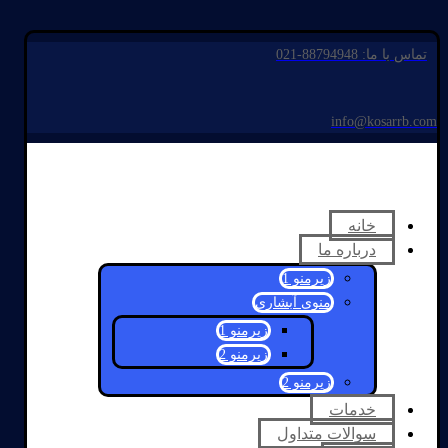
تماس با ما: 88794948-021
info@kosarrb.com
خانه
درباره ما
زیرمنو 1
منوی آبشاری
زیرمنو 1
زیرمنو 2
زیرمنو 2
خدمات
سوالات متداول