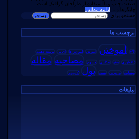
صنعت چاپ و با استفاده از طراحان گرافیک است.
چاپگرها و ...
ادامه مطلب
جستجو برای:
برچسب ها
آموختن
WP
آموزش
آموزش ها
آی تی
توسعه دهنده
مصاحبه
مقاله
تکنولوژی
سئو
عکاسی
مشهور
پول
وبسایت
وردپرس
پست
کامپیوتر
تبلیغات