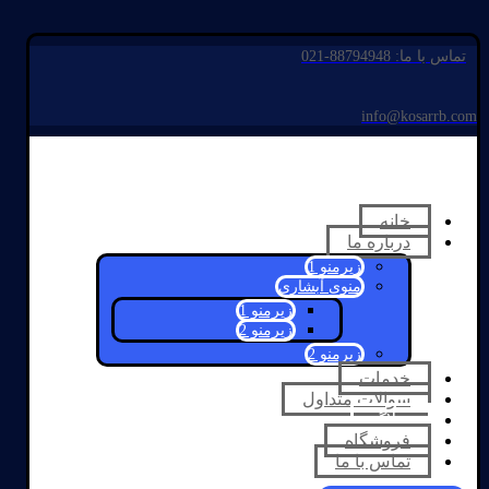
تماس با ما: 88794948-021
info@kosarrb.com
خانه
درباره ما
زیرمنو 1
منوی آبشاری
زیرمنو 1
زیرمنو 2
زیرمنو 2
خدمات
سوالات متداول
وبلاگ
فروشگاه
تماس با ما