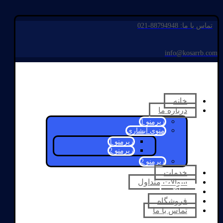
تماس با ما: 88794948-021
info@kosarrb.com
خانه
درباره ما
زیرمنو 1
منوی آبشاری
زیرمنو 1
زیرمنو 2
زیرمنو 2
خدمات
سوالات متداول
وبلاگ
فروشگاه
تماس با ما