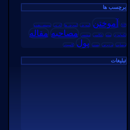
برچسب ها
آموختن
WP
آموزش
آموزش ها
آی تی
توسعه دهنده
مصاحبه
مقاله
تکنولوژی
سئو
عکاسی
مشهور
پول
وبسایت
وردپرس
پست
کامپیوتر
تبلیغات