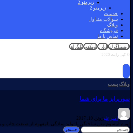
زیرمنو 2
زیرمنو 2
خدمات
سوالات متداول
وبلاگ
فروشگاه
تماس با ما
اینستاگرام
آپارات
لینکدین
تلگرام
© کپی رایت 2026
وبلاگ
پست
سورپرایز ما برای شما
امیرعلی
ژوئن 10, 2017
لورم ایپسوم متن ساختگی با تولید سادگی نامفهوم از صنعت چاپ و با
جستجو