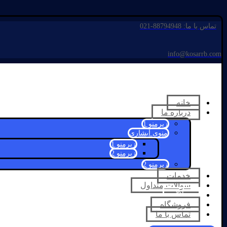
تماس با ما: 88794948-021
info@kosarrb.com
خانه
درباره ما
زیرمنو 1
منوی آبشاری
زیرمنو 1
زیرمنو 2
زیرمنو 2
خدمات
سوالات متداول
وبلاگ
فروشگاه
تماس با ما