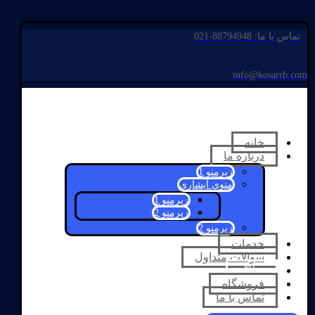
تماس با ما: 88794948-021
info@kosarrb.com
خانه
درباره ما
زیرمنو 1
منوی آبشاری
زیرمنو 1
زیرمنو 2
زیرمنو 2
خدمات
سوالات متداول
وبلاگ
فروشگاه
تماس با ما