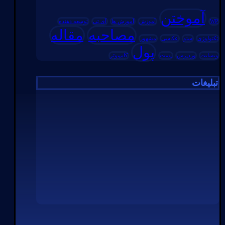
آموختن
WP
آموزش
آموزش ها
آی تی
توسعه دهنده
مصاحبه
مقاله
تکنولوژی
سئو
عکاسی
مشهور
پول
وبسایت
وردپرس
پست
کامپیوتر
تبلیغات