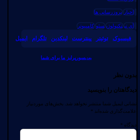
اخبار
بروزرسانی ها
آی تی
تکنولوژی
سئو
کامپیوتر
فیسبوک
توئیتر
پینترست
لینکدین
تلگرام
ایمیل
سورپرایز ما برای شما
بعدی
بدون نظر
دیدگاهتان را بنویسید
نشانی ایمیل شما منتشر نخواهد شد.
بخش‌های موردنیاز
علامت‌گذاری شده‌اند
*
دیدگاه
*