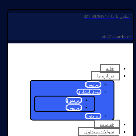
تماس با ما: 88794948-021
info@kosarrb.com
خانه
درباره ما
زیرمنو 1
منوی آبشاری
زیرمنو 1
زیرمنو 2
زیرمنو 2
خدمات
سوالات متداول