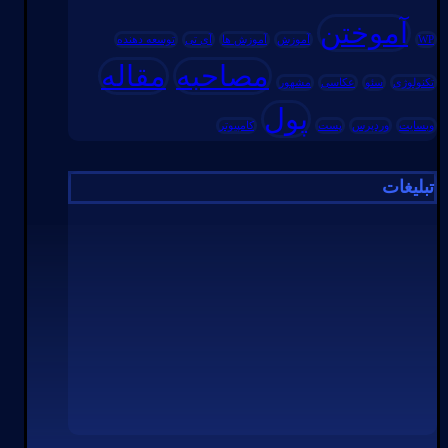
آموختن
WP
آموزش
آموزش ها
آی تی
توسعه دهنده
مصاحبه
مقاله
تکنولوژی
سئو
عکاسی
مشهور
پول
وبسایت
وردپرس
پست
کامپیوتر
تبلیغات