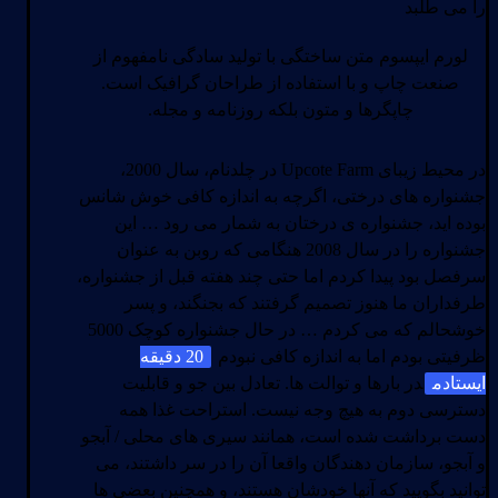
را می طلبد
لورم ایپسوم متن ساختگی با تولید سادگی نامفهوم از
صنعت چاپ و با استفاده از طراحان گرافیک است.
چاپگرها و متون بلکه روزنامه و مجله.
در محیط زیبای Upcote Farm در چلدنام، سال 2000،
جشنواره های درختی، اگرچه به اندازه کافی خوش شانس
بوده اید، جشنواره ی درختان به شمار می رود … این
جشنواره را در سال 2008 هنگامی که روبن به عنوان
سرفصل بود پیدا کردم اما حتی چند هفته قبل از جشنواره،
طرفداران ما هنوز تصمیم گرفتند که بجنگند، و پسر
خوشحالم که می کردم … در حال جشنواره کوچک 5000
ظرفیتی بودم اما به اندازه کافی نبودم
20 دقیقه
ایستادم
در بارها و توالت ها. تعادل بین جو و قابلیت
دسترسی دوم به هیچ وجه نیست. استراحت غذا همه
دست برداشت شده است، همانند سیری های محلی / آبجو
و آبجو، سازمان دهندگان واقعا آن را در سر داشتند، می
توانید بگویید که آنها خودشان هستند، و همچنین بعضی ها