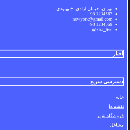
تهران، خیابان آزادی، خ بهبودی
1234567 98+
newyork@gmail.com
1234569 98+
xtra_live@
اخبار
دسترسی سریع
خانه
نقشه ها
فروشگاه شهر
مشاغل