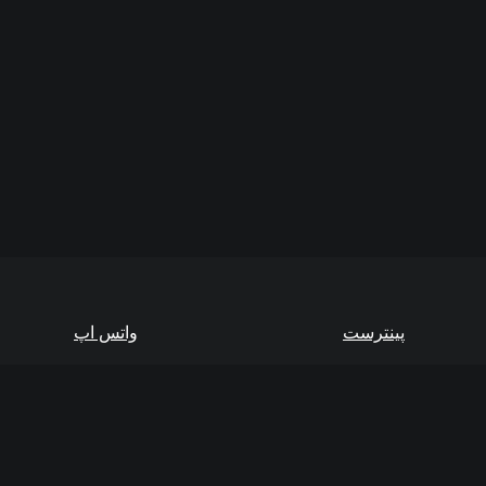
پینترست
واتس اپ