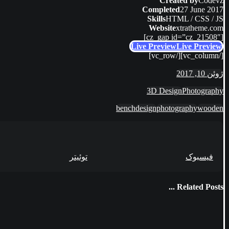
Created by
Codevz
Completed
27 June 2017
Skills
HTML / CSS / JS
Website
xtratheme.com
[cz_gap id=”cz_21508″]
Live Preview
Live Preview
[/vc_column][/vc_row]
ژوئن 10, 2017
3D Design
Photography
bench
design
photography
wooden
فیسبوک
توئیتر
Related Posts ...