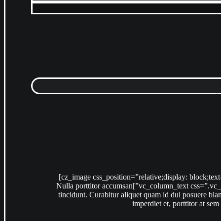
[cz_gap height=”30px” id=”cz_49487″][/vc_column][vc_column width=”1/3″][vc_column_text css=”.vc_custom_1497307579609{margin-bottom: 40px !important;}”]Nulla porttitor accumsan
tincidunt. Curabitur aliquet quam id dui posuere blan
imperdiet et, porttitor at se