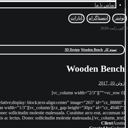
تماس با ما
توئیتر
اینستاگرام
آپارات
© کپی رایت 2026
نمونه کار
Wooden Bench
3D Design
Wooden Bench
ژوئن 10, 2017
[vc_row 0=””][vc_column width=”2/3″]
[cz_image css_position=”relative;display: block;text-align:center” image=”265″ id=”cz_88880″][cz_image css_position=”relative;display: block;text-align:center” image=”266″ id=”cz_92323″]
Donec sollicitudin molestie malesuada. Curabitur arcu erat, accumsan id
quis ac lectus. Donec sollicitudin molestie malesuada.[/vc_column_text]
Client
Austin