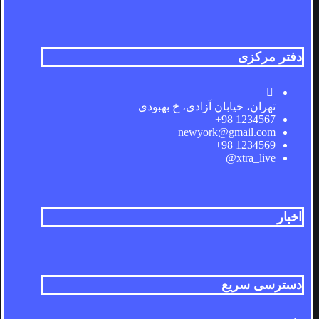
دفتر مرکزی
تهران، خیابان آزادی، خ بهبودی
1234567 98+
newyork@gmail.com
1234569 98+
xtra_live@
اخبار
دسترسی سریع