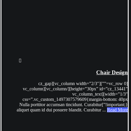
Chair Design
[vc_row 0=””][vc_column width=”2/3″][cz_gap
height=”30px” id=”cz_13441″][/vc_column][vc_column
width=”1/3″][vc_column_text
css=”.vc_custom_1497307579609{margin-bottom: 40px
!important;}”]Nulla porttitor accumsan tincidunt. Curabitur
aliquet quam id dui posuere blandit. Curabitur ...
Read More