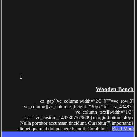
Wooden Bench
[vc_row 0=””][vc_column width=”2/3″][cz_gap
height=”30px” id=”cz_49487″][/vc_column][vc_column
width=”1/3″][vc_column_text
css=”.vc_custom_1497307579609{margin-bottom: 40px
!important;}”]Nulla porttitor accumsan tincidunt. Curabitur
aliquet quam id dui posuere blandit. Curabitur ...
Read More