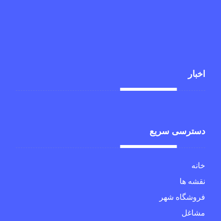
1234569 98+
xtra_live@
اخبار
دسترسی سریع
خانه
نقشه ها
فروشگاه شهر
مشاغل