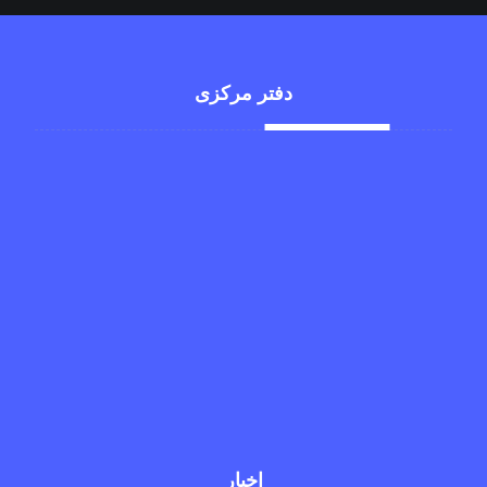
دفتر مرکزی
تهران، خیابان آزادی، خ بهبودی
1234567 98+
newyork@gmail.com
1234569 98+
xtra_live@
اخبار