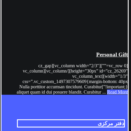
Personal Gift
[vc_row 0=””][vc_column width=”2/3″][cz_gap
height=”30px” id=”cz_26269″][/vc_column][vc_column
width=”1/3″][vc_column_text
css=”.vc_custom_1497307579609{margin-bottom: 40px
!important;}”]Nulla porttitor accumsan tincidunt. Curabitur
aliquet quam id dui posuere blandit. Curabitur ...
Read More
دفتر مرکزی