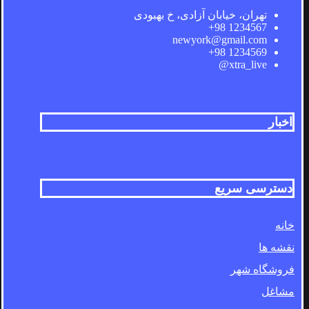
تهران، خیابان آزادی، خ بهبودی
1234567 98+
newyork@gmail.com
1234569 98+
xtra_live@
اخبار
دسترسی سریع
خانه
نقشه ها
فروشگاه شهر
مشاغل