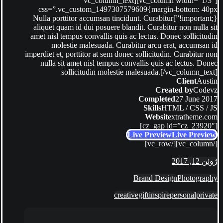
[vc_column width=”1/3″][vc_column_text
css=”.vc_custom_1497307579609{margin-bottom: 40px
!important;}”]Nulla porttitor accumsan tincidunt. Curabitur
aliquet quam id dui posuere blandit. Curabitur non nulla sit
amet nisl tempus convallis quis ac lectus. Donec sollicitudin
molestie malesuada. Curabitur arcu erat, accumsan id
imperdiet et, porttitor at sem donec sollicitudin. Curabitur non
nulla sit amet nisl tempus convallis quis ac lectus. Donec
sollicitudin molestie malesuada.[/vc_column_text]
Client
Austin
Created by
Codevz
Completed
27 June 2017
Skills
HTML / CSS / JS
Website
xtratheme.com
[cz_gap id=”cz_23920″]
Live Preview
Live Preview
[/vc_column][/vc_row]
ژوئن 12, 2017
Brand Design
Photography
creative
gift
inspire
personal
private