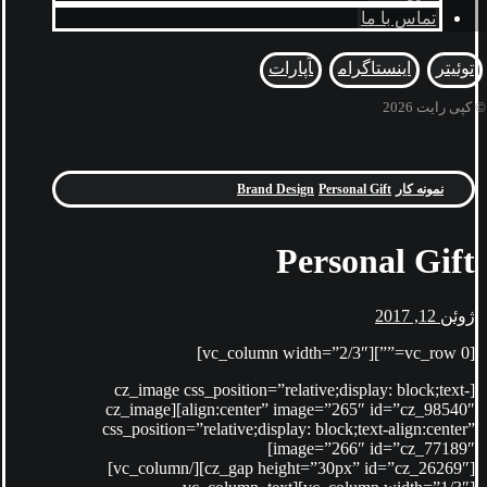
تماس با ما
توئیتر
اینستاگرام
آپارات
© کپی رایت 2026
نمونه کار
Personal Gift
Brand Design
Personal Gift
ژوئن 12, 2017
[vc_row 0=””][vc_column width=”2/3″]
[cz_image css_position=”relative;display: block;text-
align:center” image=”265″ id=”cz_98540″][cz_image
css_position=”relative;display: block;text-align:center”
image=”266″ id=”cz_77189″]
[cz_gap height=”30px” id=”cz_26269″][/vc_column]