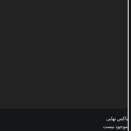
باکس نهایی
موجود نیست