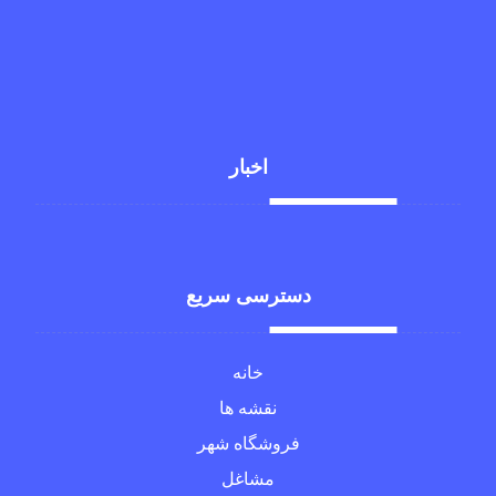
1234569 98+
xtra_live@
اخبار
دسترسی سریع
خانه
نقشه ها
فروشگاه شهر
مشاغل