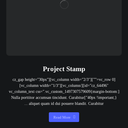
Project Stamp
[vc_row 0=””][vc_column width=”2/3″][cz_gap height=”30px”
id=”cz_64496″][/vc_column][vc_column width=”1/3″]
[vc_column_text css=”.vc_custom_1497307579609{margin-bottom:
40px !important;}”]Nulla porttitor accumsan tincidunt. Curabitur
aliquet quam id dui posuere blandit. Curabitur ...
Read More