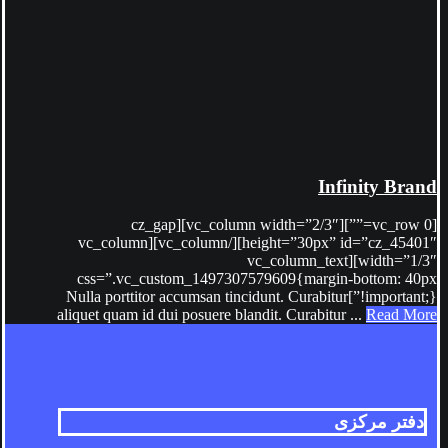
Infinity Brand
[vc_row 0=””][vc_column width=”2/3″][cz_gap
height=”30px” id=”cz_45401″][/vc_column][vc_column
width=”1/3″][vc_column_text
css=”.vc_custom_1497307579609{margin-bottom: 40px
!important;}”]Nulla porttitor accumsan tincidunt. Curabitur
aliquet quam id dui posuere blandit. Curabitur ...
Read More
دفتر مرکزی