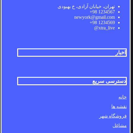
تهران، خیابان آزادی، خ بهبودی
1234567 98+
newyork@gmail.com
1234569 98+
xtra_live@
اخبار
دسترسی سریع
خانه
نقشه ها
فروشگاه شهر
مشاغل