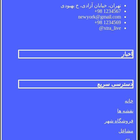
تهران، خیابان آزادی، خ بهبودی
1234567 98+
newyork@gmail.com
1234569 98+
xtra_live@
اخبار
دسترسی سریع
خانه
نقشه ها
فروشگاه شهر
مشاغل