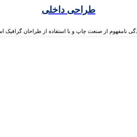
طراحی داخلی
دگی نامفهوم از صنعت چاپ و با استفاده از طراحان گرافیک ا
 سال 1370 فعالیت خود را در زمینه تولید و مکانیزاسیون صندوق های قرض الح
ه است.