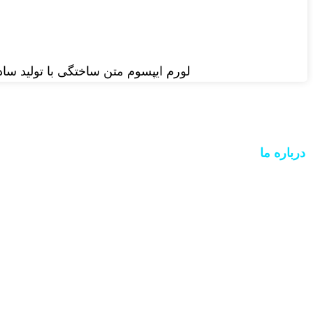
لورم ایپسوم متن ساختگی با تولید سا
درباره ما
شرکت نرم افزاری کوثر ، از
صدها صندوق قرض الحسنه و مؤسسه مالی و اعتباری گردید