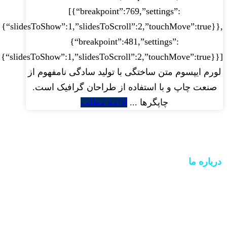
[{“breakpoint”:769,”settings”:
{“slidesToShow”:1,”slidesToScroll”:2,”touchMove”:true}},
{“breakpoint”:481,”settings”:
}]}’>
لورم ایپسوم متن ساختگی با تولید سادگی نامفهوم از
صنعت چاپ و با استفاده از طراحان گرافیک است.
چاپگرها ...
ادامه مطلب
درباره ما