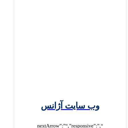
وب سایت آژانس
“,”nextArrow”:”“,”responsive”: