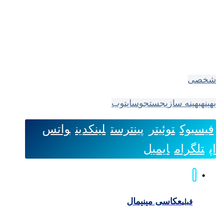
شخصی
بهینه
بهینه سازی
جستجو
سایت
وب
فیسبوک
توئیتر
پینترست
لینکدین
واتس
اپ
تلگرام
ایمیل
عکاسی مینیمال
قبلی