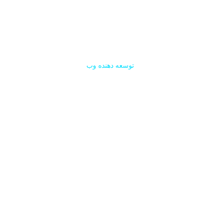
مارک ساموان
توسعه دهنده وب