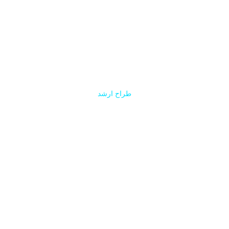
الی بلک وود
طراح ارشد