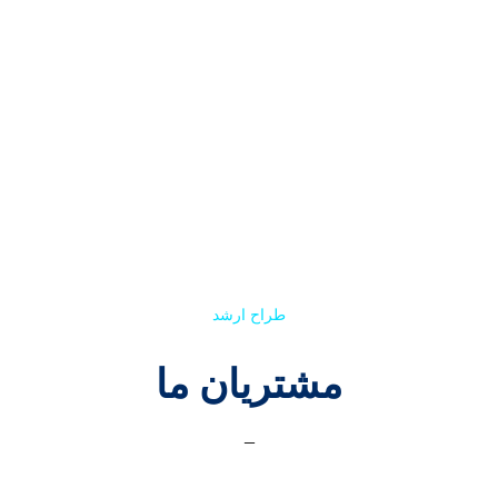
الیزابت گرین
طراح ارشد
مشتریان ما
_