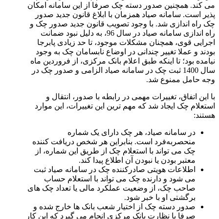
می کند. همچنین صدور دسته چک صرفا از این سامانه امکان
پذیر است. سامانه صیاد همزمان با ابلاغ قانون جدید صدور
چک راه اندازی شد. با وجود تصویب قانون جدید صدور چک و
راه اندازی سامانه صیاد در سال 96، به دلیل نبود ضمانت
اجرایی قوی، همچنان مشکلات موجود، تا حد زیادی پابرجا
بودند و عملا تغییر چندانی در اوضاع نابسامان چک به وجود
نیامده بود؛ تا اینکه طبق اعلام بانک مرکزی، از فروردین ماه
سال 1400 ثبت چک در سامانه صیاد الزامی و صدور چک در
وجه حامل ممنوع شد.
با این اتفاق، تغییرات مهمی در رابطه با صدور، انتقال و
استعلام چک ایجاد شد که مهم ترین این تغییرات، این موارد
هستند:
در سامانه صیاد، هر چک دارای یک شماره
منحصربه‌فرد است. بنابراین هر شخص دریافت کننده
چک می تواند با استعلام چک از طریق این شماره، از
معتبر بودن یا نبودن آن اطلاع پیدا کند.
اطلاعات هویتی صادرکننده چک در سامانه صیاد ثبت
می شود و دارنده چک می تواند با استعلام حساب
صاحب چک، از وضعیت عملکرد مالی یا تعداد چک های
برگشتی او با خبر شود.
صدور دسته چک از اختیار شعب بانک ها خارج شده و
صرفا با نظارت بانک مرکزی انجام می گیرد که این کار