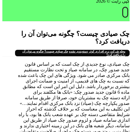
کپی رایت © 2026
چک صیادی چیست؟ چگونه می‌توان آن را
دریافت کرد؟
مجله شرکت نرم افزاری کوثر
دسته‌بندی نشده
چک صیادی چیست؟ چگونه می‌توان آن
را دریافت کرد؟
چک صیادی، نوع جدیدی از چک است که بر اساس قانون
جدید صدور چک، در سامانه صیاد و تحت نظارت مستقیم
بانک مرکزی صادر می شود. ویژگی های این چک باعث شده
که نسبت به چک های قدیمی، از امنیت و ضمانت اجرای
بیشتری برخوردار باشد. دلیل این امر این است که مطابق
ماده 6 قانون جدید صدور چک: «بانک ‌ها مکلفند برای
ارائه دسته چک به مشتریان خود، صرفا از طریق سامانه
صدور یکپارچه چک (صیاد) نزد بانک مرکزی اقدام نمایند…»
این تکلیف به این معناست که بر خلاف گذشته که احراز
شرایط متقاضی دسته چک بر عهده شعب بانک ها بود، با راه
اندازی سامانه صیاد و لزوم صدور چک صیاد از طریق این
سامانه، دیگر شعبه های بانک در این زمینه اختیاری ندارند و
نظارت بر روند صور دسته چک و احراز صلاحیت متقاضیان،