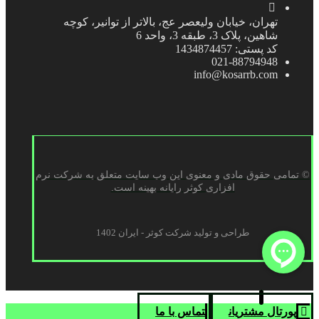
تهران، خیابان ولیعصر عج، بالاتر از توانیر، کوچه
شاهین، پلاک 3، طبقه 3، واحد 6
کد پستی: 1434874457
021-88794948
info@kosarrb.com
© تمامی حقوق مادی و معنوی این وب سایت متعلق به شرکت نرم
افزاری کوثر رایانه بهینه است.
طراحی و تولید شرکت کوثر - ایران 1402
پورتال مشتریان
تماس با ما