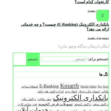
کارتخوان کدام است؟
دسته‌بندی نشده
بانکداری الکترونیک (E-Banking) چیست؟ و چه خدماتی
ارائه می دهد؟
دسته‌بندی نشده
امکان ارسال دیدگاه وجود ندارد!
جستجو برای:
تگ ها
Kosarrb
E-Banking
Pay Tech
Mobile Wallet
استعلام سوابق
مالیاتی
امضای چک دیجیتال
انتقال وجه
انواع تراکنش های بانکی
بانکداری الکترونیک
بدهی مالیاتی
تراکنش مالی
تسهیلات قرض الحسنه
تراکنش موفق
تراکنش ناموفق
تغییر ساعت کاری
خدمات آنلاین