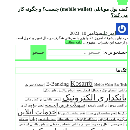
کیف پول موبایلی (mobile wallet) چیست؟ و چگونه کار
می کند؟
امیرعلی
سپتامبر 10, 2023
در دنیای پیشرفته امروز، تکنولوژی با سرعتی شگرف در حال تغییر و تحول است
و از جمله این تغییرات، مفهوم ...
ادامه مطلب
جستجو برای:
تگ ها
Kosarrb
E-Banking
Pay Tech
Mobile Wallet
استعلام سوابق
مالیاتی
امضای چک دیجیتال
انتقال وجه
انواع تراکنش های بانکی
بانکداری الکترونیک
بدهی مالیاتی
تراکنش مالی
تسهیلات قرض الحسنه
تراکنش موفق
تراکنش ناموفق
تغییر ساعت کاری
خدمات آنلاین
بانک ها
تغییر ساعت کاری ساتنا
تغییر ساعت کاری پایا
سامانه مودیان
درگاه پرداخت اینترنتی
دستگاه کارتخوان
سامانه ساتنا
سامانه
پایا
سرویس انتقال وجه پویا
سوابق مالیاتی اشخاص حقوقی
سوابق مالیاتی اشخاص