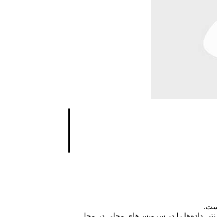
 شرکت ها از سیستم های پوز سنتی به سیستم های پوز مبتنی بر ابر (Cloud-based POS system) کوچ کرده اند. سیستم‌های POS سنتی داده‌ها را در سرویس‌های محلی در محل