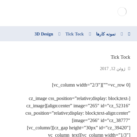
نمونه کارها
Tick Tock
3D Design
Tick Tock
ژوئن 12, 2017
[vc_row 0=””][vc_column width=”2/3″]
[cz_image css_position=”relative;display: block;text-
align:center” image=”265″ id=”cz_52316″][cz_image
css_position=”relative;display: block;text-align:center”
image=”266″ id=”cz_38777″]
[cz_gap height=”30px” id=”cz_39420″][/vc_column]
[vc_column width=”1/3″][vc_column_text