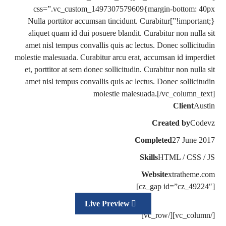
css=”.vc_custom_1497307579609{margin-bottom: 40px
!important;}”]Nulla porttitor accumsan tincidunt. Curabitur
aliquet quam id dui posuere blandit. Curabitur non nulla sit
amet nisl tempus convallis quis ac lectus. Donec sollicitudin
molestie malesuada. Curabitur arcu erat, accumsan id imperdiet
et, porttitor at sem donec sollicitudin. Curabitur non nulla sit
amet nisl tempus convallis quis ac lectus. Donec sollicitudin
molestie malesuada.[/vc_column_text]
Client
Austin
Created by
Codevz
Completed
27 June 2017
Skills
HTML / CSS / JS
Website
xtratheme.com
[cz_gap id=”cz_49224″]
Live Preview
[/vc_column][/vc_row]