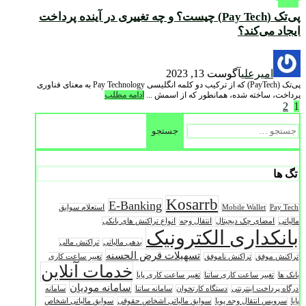
پی‌تک (Pay Tech) چیست؟ و چه تغییری در آینده پرداخت
ایجاد می‌کند؟
امیرعلی
آگوست 13, 2023
پی‌تک (PayTech) که از ترکیب دو کلمه انگلیسی Pay Technology به معنای فناوری
پرداخت، ساخته شده، همانطور که از اسمش ...
ادامه مطلب
1
2
صفحه‌بندی
جستجو
برای:
نوشته‌ها
تگ ها
Kosarrb
E-Banking
Pay Tech
Mobile Wallet
استعلام سوابق
مالیاتی
امضای چک دیجیتال
انتقال وجه
انواع تراکنش های بانکی
بانکداری الکترونیک
بدهی مالیاتی
تراکنش مالی
تسهیلات قرض الحسنه
تراکنش موفق
تراکنش ناموفق
تغییر ساعت کاری
خدمات آنلاین
بانک ها
تغییر ساعت کاری ساتنا
تغییر ساعت کاری پایا
سامانه مودیان
درگاه پرداخت اینترنتی
دستگاه کارتخوان
سامانه ساتنا
سامانه
پایا
سرویس انتقال وجه پویا
سوابق مالیاتی اشخاص حقوقی
سوابق مالیاتی اشخاص