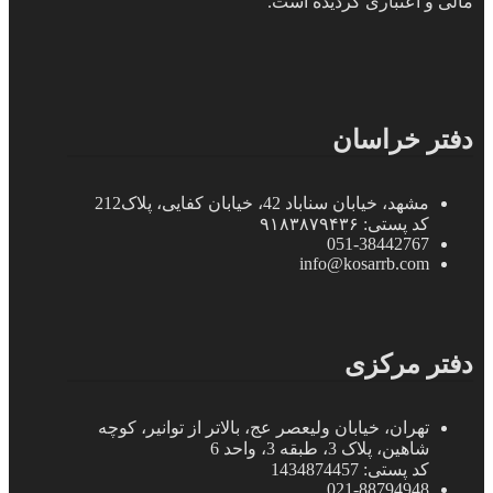
مالی و اعتباری گردیده است.
دفتر خراسان
مشهد، خیابان سناباد 42، خیابان کفایی، پلاک212
کد پستی: ۹۱۸۳۸۷۹۴۳۶
051-38442767
info@kosarrb.com
دفتر مرکزی
تهران، خیابان ولیعصر عج، بالاتر از توانیر، کوچه
شاهین، پلاک 3، طبقه 3، واحد 6
کد پستی: 1434874457
021-88794948