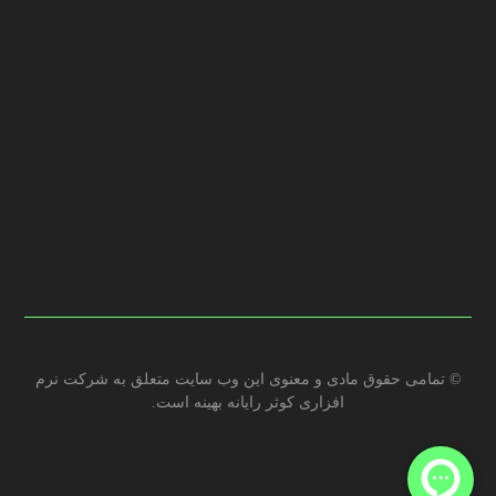
کد پستی: 1434874457
021-88794948
info@kosarrb.com
© تمامی حقوق مادی و معنوی این وب سایت متعلق به شرکت نرم
افزاری کوثر رایانه بهینه است.