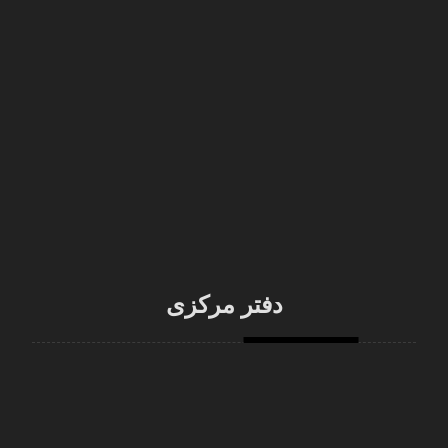
مشهد، خیابان سناباد 42، خیابان کفایی، پلاک212
کد پستی: ۹۱۸۳۸۷۹۴۳۶
051-38442767
info@kosarrb.com
دفتر مرکزی
تهران، خیابان ولیعصر عج، بالاتر از توانیر، کوچه شاهین،
پلاک 3، طبقه 3، واحد 6