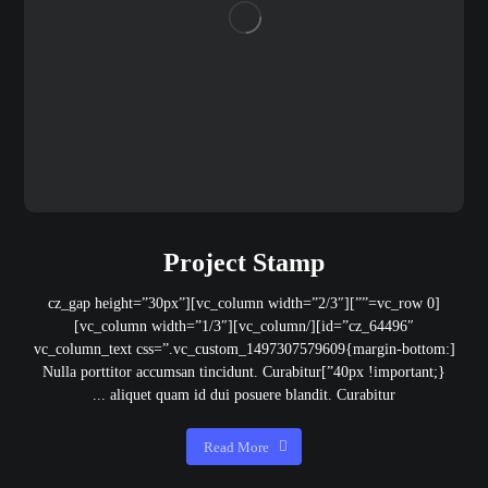
Project Stamp
[vc_row 0=””][vc_column width=”2/3″][cz_gap height=”30px”
id=”cz_64496″][/vc_column][vc_column width=”1/3″]
[vc_column_text css=”.vc_custom_1497307579609{margin-bottom:
40px !important;}”]Nulla porttitor accumsan tincidunt. Curabitur
aliquet quam id dui posuere blandit. Curabitur ...
Read More