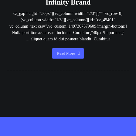
Infinity Brand
[vc_row 0=””][vc_column width=”2/3″][cz_gap height=”30px”
id=”cz_45401″][/vc_column][vc_column width=”1/3″]
[vc_column_text css=”.vc_custom_1497307579609{margin-bottom:
40px !important;}”]Nulla porttitor accumsan tincidunt. Curabitur
aliquet quam id dui posuere blandit. Curabitur ...
Read More