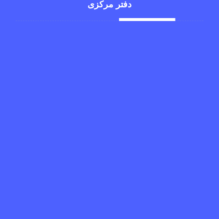
دفتر مرکزی
تهران، خیابان آزادی، خ بهبودی
1234567 98+
newyork@gmail.com
1234569 98+
xtra_live@