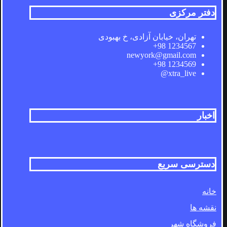
دفتر مرکزی
تهران، خیابان آزادی، خ بهبودی
1234567 98+
newyork@gmail.com
1234569 98+
xtra_live@
اخبار
دسترسی سریع
خانه
نقشه ها
فروشگاه شهر