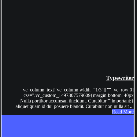
Typewriter
[vc_row 0=””][vc_column width=”1/3″][vc_column_text
css=”.vc_custom_1497307579609{margin-bottom: 40px
!important;}”]Nulla porttitor accumsan tincidunt. Curabitur
aliquet quam id dui posuere blandit. Curabitur non nulla sit ...
Read More