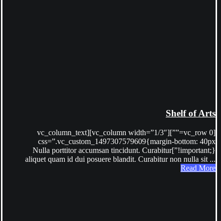
Shelf of Arts
[vc_row 0=””][vc_column width=”1/3″][vc_column_text
css=”.vc_custom_1497307579609{margin-bottom: 40px
!important;}”]Nulla porttitor accumsan tincidunt. Curabitur
aliquet quam id dui posuere blandit. Curabitur non nulla sit ...
Read More