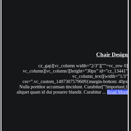
Chair Design
[vc_row 0=””][vc_column width=”2/3″][cz_gap
height=”30px” id=”cz_13441″][/vc_column][vc_column
width=”1/3″][vc_column_text
css=”.vc_custom_1497307579609{margin-bottom: 40px
!important;}”]Nulla porttitor accumsan tincidunt. Curabitur
aliquet quam id dui posuere blandit. Curabitur ...
Read More