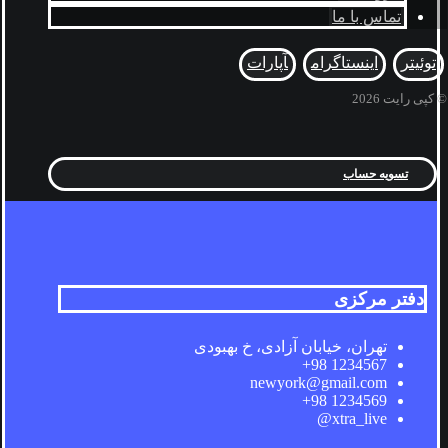
تماس با ما
توئیتر
اینستاگرام
آپارات
© کپی رایت 2026
تسویه حساب
دفتر مرکزی
تهران، خیابان آزادی، خ بهبودی
1234567 98+
newyork@gmail.com
1234569 98+
xtra_live@